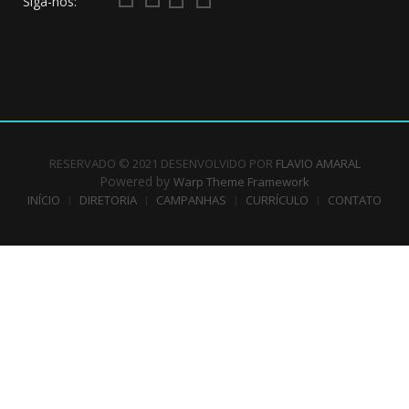
Siga-nos:
RESERVADO © 2021 DESENVOLVIDO POR
FLAVIO AMARAL
Powered by
Warp Theme Framework
INÍCIO
DIRETORIA
CAMPANHAS
CURRÍCULO
CONTATO