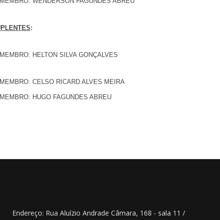
 MEMBRO: WENDERSON FAGUNDES ABREU
UPLENTES
:
 MEMBRO: HELTON SILVA GONÇALVES
 MEMBRO: CELSO RICARD ALVES MEIRA
 MEMBRO: HUGO FAGUNDES ABREU
Endereço: Rua Aluízio Andrade Câmara, 168 - sala 11 /